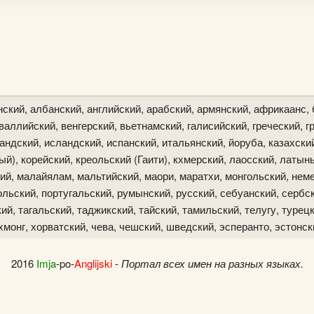
ский, албанский, английский, арабский, армянский, африкаанс, 
аллийский, венгерский, вьетнамский, галисийский, греческий, гр
ландский, исландский, испанский, итальянский, йоруба, казахски
й), корейский, креольский (Гаити), кхмерский, лаосский, латын
ий, малайялам, мальтийский, маори, маратхи, монгольский, неме
льский, португальский, румынский, русский, себуанский, сербск
й, тагальский, таджикский, тайский, тамильский, телугу, турецк
хмонг, хорватский, чева, чешский, шведский, эсперанто, эстонск
2016
Imja
-po-
Anglijski
-
Портал всех имен на разных языках.