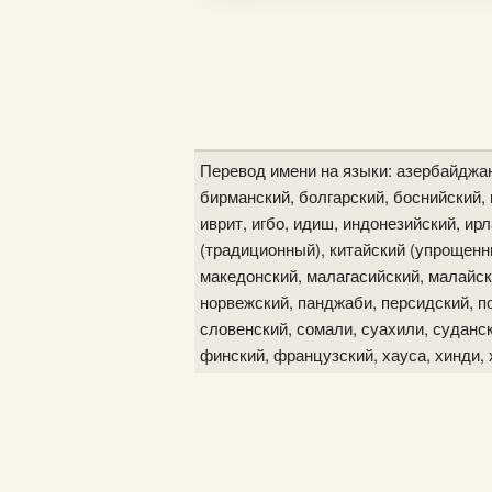
Перевод имени на языки: азербайджан
бирманский, болгарский, боснийский, в
иврит, игбо, идиш, индонезийский, ир
(традиционный), китайский (упрощенны
македонский, малагасийский, малайск
норвежский, панджаби, персидский, по
словенский, сомали, суахили, судански
финский, французский, хауса, хинди, 