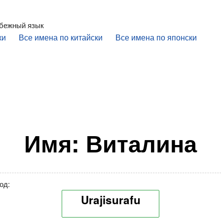
убежный язык
ки
Все имена по китайски
Все имена по японски
Имя: Виталина
од:
Urajisurafu