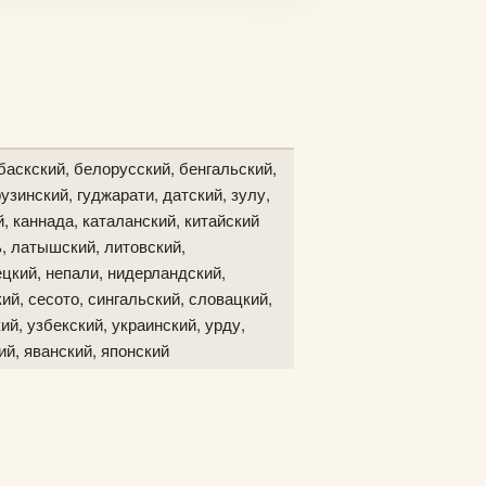
баскский, белорусский, бенгальский,
узинский, гуджарати, датский, зулу,
й, каннада, каталанский, китайский
ь, латышский, литовский,
цкий, непали, нидерландский,
ий, сесото, сингальский, словацкий,
ий, узбекский, украинский, урду,
ий, яванский, японский