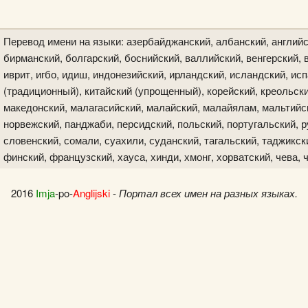
Перевод имени на языки: азербайджанский, албанский, английс
бирманский, болгарский, боснийский, валлийский, венгерский, в
иврит, игбо, идиш, индонезийский, ирландский, исландский, исп
(традиционный), китайский (упрощенный), корейский, креольски
македонский, малагасийский, малайский, малайялам, мальтийск
норвежский, панджаби, персидский, польский, португальский, р
словенский, сомали, суахили, суданский, тагальский, таджикски
финский, французский, хауса, хинди, хмонг, хорватский, чева, 
2016
Imja
-po-
Anglijski
-
Портал всех имен на разных языках.