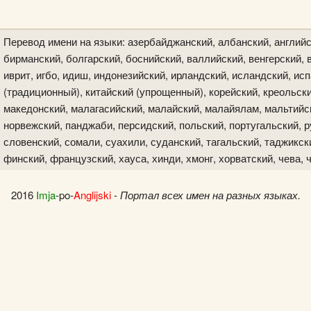
Перевод имени на языки: азербайджанский, албанский, английс
бирманский, болгарский, боснийский, валлийский, венгерский, в
иврит, игбо, идиш, индонезийский, ирландский, исландский, исп
(традиционный), китайский (упрощенный), корейский, креольски
македонский, малагасийский, малайский, малайялам, мальтийск
норвежский, панджаби, персидский, польский, португальский, р
словенский, сомали, суахили, суданский, тагальский, таджикски
финский, французский, хауса, хинди, хмонг, хорватский, чева, 
2016
Imja
-po-
Anglijski
-
Портал всех имен на разных языках.