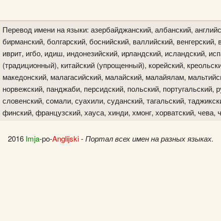
Перевод имени на языки: азербайджанский, албанский, английс
бирманский, болгарский, боснийский, валлийский, венгерский, в
иврит, игбо, идиш, индонезийский, ирландский, исландский, исп
(традиционный), китайский (упрощенный), корейский, креольски
македонский, малагасийский, малайский, малайялам, мальтийск
норвежский, панджаби, персидский, польский, португальский, р
словенский, сомали, суахили, суданский, тагальский, таджикски
финский, французский, хауса, хинди, хмонг, хорватский, чева, 
2016
Imja
-po-
Anglijski
-
Портал всех имен на разных языках.