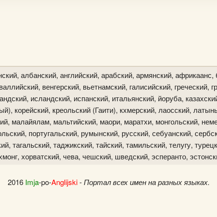
ский, албанский, английский, арабский, армянский, африкаанс, 
аллийский, венгерский, вьетнамский, галисийский, греческий, гр
ландский, исландский, испанский, итальянский, йоруба, казахски
й), корейский, креольский (Гаити), кхмерский, лаосский, латын
ий, малайялам, мальтийский, маори, маратхи, монгольский, неме
льский, португальский, румынский, русский, себуанский, сербск
й, тагальский, таджикский, тайский, тамильский, телугу, турецк
хмонг, хорватский, чева, чешский, шведский, эсперанто, эстонск
2016
Imja
-po-
Anglijski
-
Портал всех имен на разных языках.