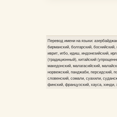
Перевод имени на языки: азербайджан
бирманский, болгарский, боснийский, в
иврит, игбо, идиш, индонезийский, ир
(традиционный), китайский (упрощенны
македонский, малагасийский, малайск
норвежский, панджаби, персидский, по
словенский, сомали, суахили, судански
финский, французский, хауса, хинди, 