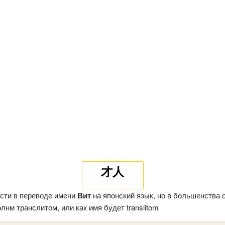
才人
сти в переводе имени
Вит
на японский язык, но в большенства 
лнм транслитом, или как имя будет translitom