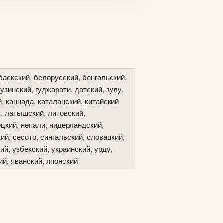
баскский, белорусский, бенгальский,
узинский, гуджарати, датский, зулу,
й, каннада, каталанский, китайский
ь, латышский, литовский,
цкий, непали, нидерландский,
ий, сесото, сингальский, словацкий,
ий, узбекский, украинский, урду,
ий, яванский, японский