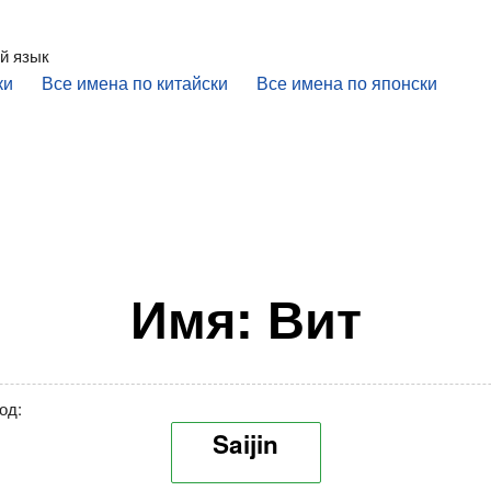
й язык
ки
Все имена по китайски
Все имена по японски
Имя: Вит
од:
Saijin