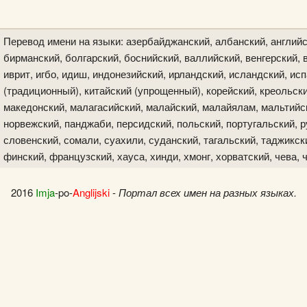
Перевод имени на языки: азербайджанский, албанский, английс
бирманский, болгарский, боснийский, валлийский, венгерский, в
иврит, игбо, идиш, индонезийский, ирландский, исландский, исп
(традиционный), китайский (упрощенный), корейский, креольски
македонский, малагасийский, малайский, малайялам, мальтийск
норвежский, панджаби, персидский, польский, португальский, р
словенский, сомали, суахили, суданский, тагальский, таджикски
финский, французский, хауса, хинди, хмонг, хорватский, чева, 
2016
Imja
-po-
Anglijski
-
Портал всех имен на разных языках.