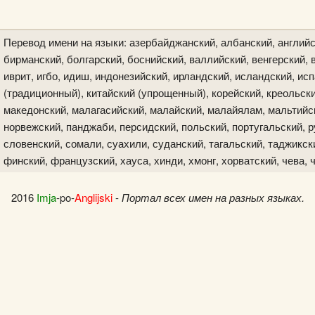
Перевод имени на языки: азербайджанский, албанский, английс
бирманский, болгарский, боснийский, валлийский, венгерский, в
иврит, игбо, идиш, индонезийский, ирландский, исландский, исп
(традиционный), китайский (упрощенный), корейский, креольски
македонский, малагасийский, малайский, малайялам, мальтийск
норвежский, панджаби, персидский, польский, португальский, р
словенский, сомали, суахили, суданский, тагальский, таджикски
финский, французский, хауса, хинди, хмонг, хорватский, чева, 
2016
Imja
-po-
Anglijski
-
Портал всех имен на разных языках.