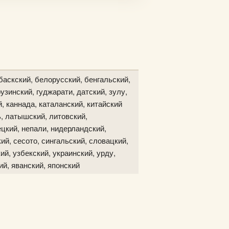
баскский, белорусский, бенгальский,
узинский, гуджарати, датский, зулу,
й, каннада, каталанский, китайский
ь, латышский, литовский,
цкий, непали, нидерландский,
ий, сесото, сингальский, словацкий,
ий, узбекский, украинский, урду,
ий, яванский, японский