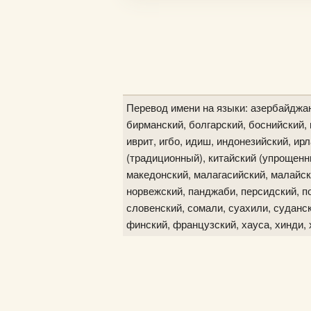
Перевод имени на языки: азербайджан
бирманский, болгарский, боснийский, в
иврит, игбо, идиш, индонезийский, ир
(традиционный), китайский (упрощенны
македонский, малагасийский, малайск
норвежский, панджаби, персидский, по
словенский, сомали, суахили, судански
финский, французский, хауса, хинди, 