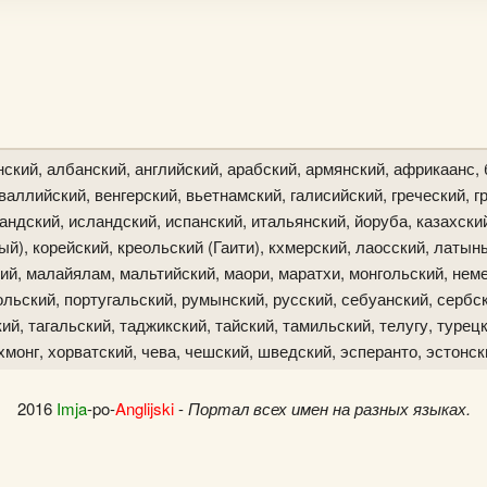
ский, албанский, английский, арабский, армянский, африкаанс, 
аллийский, венгерский, вьетнамский, галисийский, греческий, гр
ландский, исландский, испанский, итальянский, йоруба, казахски
й), корейский, креольский (Гаити), кхмерский, лаосский, латын
ий, малайялам, мальтийский, маори, маратхи, монгольский, неме
льский, португальский, румынский, русский, себуанский, сербск
й, тагальский, таджикский, тайский, тамильский, телугу, турецк
хмонг, хорватский, чева, чешский, шведский, эсперанто, эстонск
2016
Imja
-po-
Anglijski
-
Портал всех имен на разных языках.