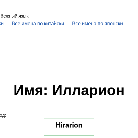
убежный язык
ки
Все имена по китайски
Все имена по японски
Имя: Илларион
од:
Hirarion