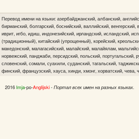
Перевод имени на языки: азербайджанский, албанский, английс
бирманский, болгарский, боснийский, валлийский, венгерский, в
иврит, игбо, идиш, индонезийский, ирландский, исландский, исп
(традиционный), китайский (упрощенный), корейский, креольски
македонский, малагасийский, малайский, малайялам, мальтийск
норвежский, панджаби, персидский, польский, португальский, р
словенский, сомали, суахили, суданский, тагальский, таджикски
финский, французский, хауса, хинди, хмонг, хорватский, чева, 
2016
Imja
-po-
Anglijski
-
Портал всех имен на разных языках.