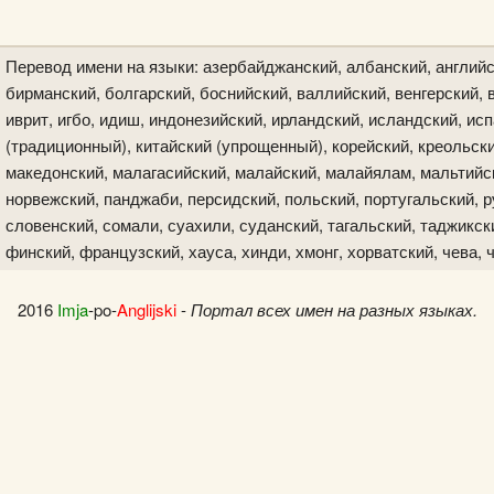
Перевод имени на языки: азербайджанский, албанский, английс
бирманский, болгарский, боснийский, валлийский, венгерский, в
иврит, игбо, идиш, индонезийский, ирландский, исландский, исп
(традиционный), китайский (упрощенный), корейский, креольски
македонский, малагасийский, малайский, малайялам, мальтийск
норвежский, панджаби, персидский, польский, португальский, р
словенский, сомали, суахили, суданский, тагальский, таджикски
финский, французский, хауса, хинди, хмонг, хорватский, чева, 
2016
Imja
-po-
Anglijski
-
Портал всех имен на разных языках.