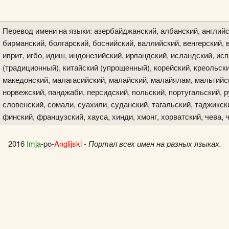
Перевод имени на языки: азербайджанский, албанский, английс
бирманский, болгарский, боснийский, валлийский, венгерский, в
иврит, игбо, идиш, индонезийский, ирландский, исландский, исп
(традиционный), китайский (упрощенный), корейский, креольски
македонский, малагасийский, малайский, малайялам, мальтийск
норвежский, панджаби, персидский, польский, португальский, р
словенский, сомали, суахили, суданский, тагальский, таджикски
финский, французский, хауса, хинди, хмонг, хорватский, чева, 
2016
Imja
-po-
Anglijski
-
Портал всех имен на разных языках.