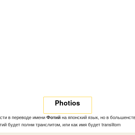
Photios
сти в переводе имени
Фотий
на японский язык, но в большенст
ий будет полнм транслитом, или как имя будет translitom