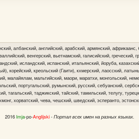
ский, албанский, английский, арабский, армянский, африкаанс, 
аллийский, венгерский, вьетнамский, галисийский, греческий, гр
ландский, исландский, испанский, итальянский, йоруба, казахски
й), корейский, креольский (Гаити), кхмерский, лаосский, латын
ий, малайялам, мальтийский, маори, маратхи, монгольский, неме
льский, португальский, румынский, русский, себуанский, сербск
й, тагальский, таджикский, тайский, тамильский, телугу, турецк
хмонг, хорватский, чева, чешский, шведский, эсперанто, эстонск
2016
Imja
-po-
Anglijski
-
Портал всех имен на разных языках.