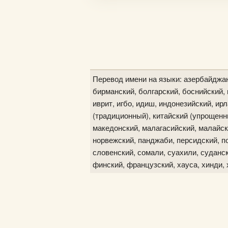
Перевод имени на языки: азербайджан
бирманский, болгарский, боснийский, в
иврит, игбо, идиш, индонезийский, ир
(традиционный), китайский (упрощенны
македонский, малагасийский, малайск
норвежский, панджаби, персидский, по
словенский, сомали, суахили, судански
финский, французский, хауса, хинди, 