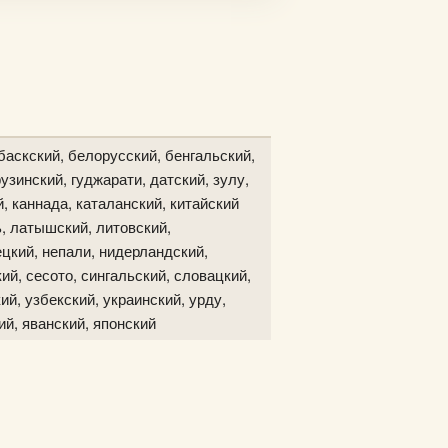
баскский, белорусский, бенгальский,
узинский, гуджарати, датский, зулу,
й, каннада, каталанский, китайский
ь, латышский, литовский,
цкий, непали, нидерландский,
ий, сесото, сингальский, словацкий,
ий, узбекский, украинский, урду,
ий, яванский, японский