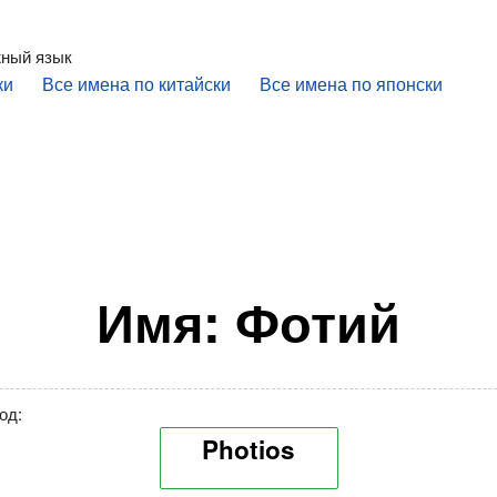
жный язык
ки
Все имена по китайски
Все имена по японски
Имя: Фотий
од:
Photios