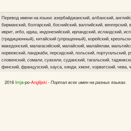
Перевод имени на языки: азербайджанский, албанский, английс
бирманский, болгарский, боснийский, валлийский, венгерский, в
иврит, игбо, идиш, индонезийский, ирландский, исландский, исп
(традиционный), китайский (упрощенный), корейский, креольски
македонский, малагасийский, малайский, малайялам, мальтийск
норвежский, панджаби, персидский, польский, португальский, р
словенский, сомали, суахили, суданский, тагальский, таджикски
финский, французский, хауса, хинди, хмонг, хорватский, чева, 
2016
Imja
-po-
Anglijski
-
Портал всех имен на разных языках.