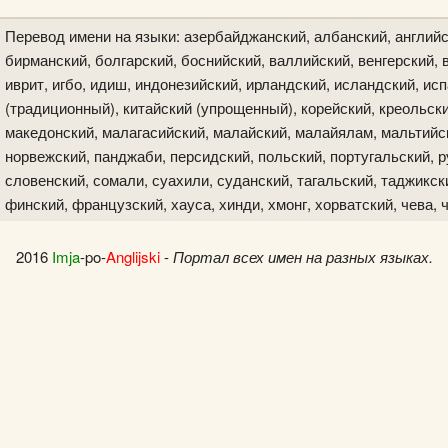
Перевод имени на языки: азербайджанский, албанский, английс
бирманский, болгарский, боснийский, валлийский, венгерский, в
иврит, игбо, идиш, индонезийский, ирландский, исландский, исп
(традиционный), китайский (упрощенный), корейский, креольски
македонский, малагасийский, малайский, малайялам, мальтийск
норвежский, панджаби, персидский, польский, португальский, р
словенский, сомали, суахили, суданский, тагальский, таджикски
финский, французский, хауса, хинди, хмонг, хорватский, чева, 
2016
Imja
-po-
Anglijski
-
Портал всех имен на разных языках.