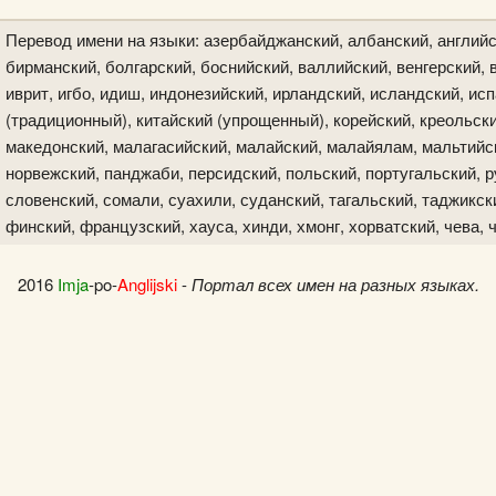
Перевод имени на языки: азербайджанский, албанский, английс
бирманский, болгарский, боснийский, валлийский, венгерский, в
иврит, игбо, идиш, индонезийский, ирландский, исландский, исп
(традиционный), китайский (упрощенный), корейский, креольски
македонский, малагасийский, малайский, малайялам, мальтийск
норвежский, панджаби, персидский, польский, португальский, р
словенский, сомали, суахили, суданский, тагальский, таджикски
финский, французский, хауса, хинди, хмонг, хорватский, чева, 
2016
Imja
-po-
Anglijski
-
Портал всех имен на разных языках.