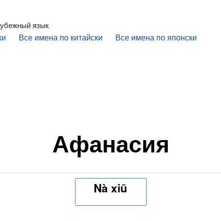
рубежный язык
ки
Все имена по китайски
Все имена по японски
Афанасия
Nà xiū