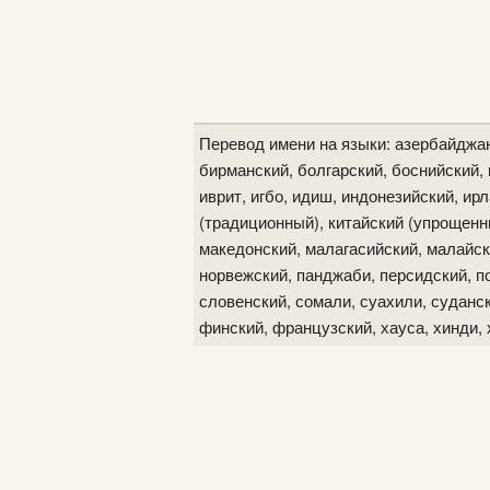
Перевод имени на языки: азербайджан
бирманский, болгарский, боснийский, в
иврит, игбо, идиш, индонезийский, ир
(традиционный), китайский (упрощенны
македонский, малагасийский, малайск
норвежский, панджаби, персидский, по
словенский, сомали, суахили, судански
финский, французский, хауса, хинди, 