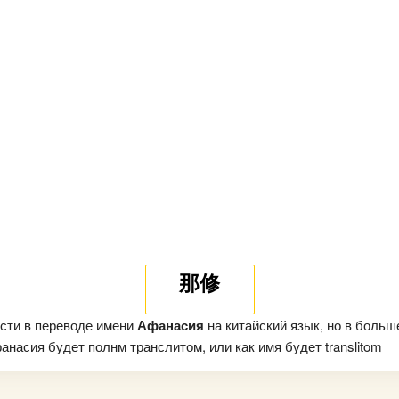
那修
сти в переводе имени
Афанасия
на китайский язык, но в больш
насия будет полнм транслитом, или как имя будет translitom