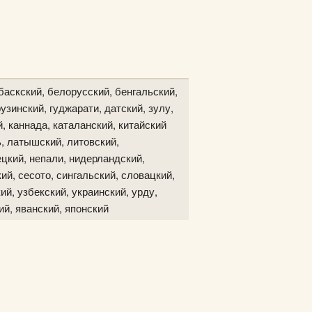
баскский, белорусский, бенгальский,
узинский, гуджарати, датский, зулу,
й, каннада, каталанский, китайский
ь, латышский, литовский,
цкий, непали, нидерландский,
ий, сесото, сингальский, словацкий,
ий, узбекский, украинский, урду,
ий, яванский, японский