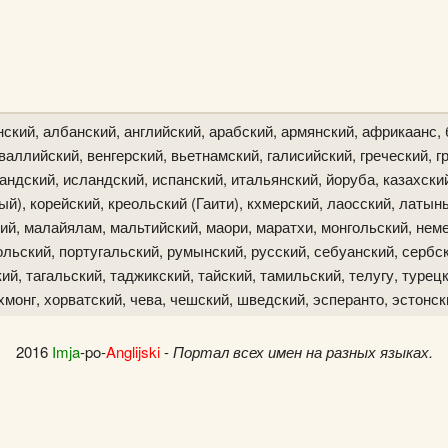
ский, албанский, английский, арабский, армянский, африкаанс, 
аллийский, венгерский, вьетнамский, галисийский, греческий, гр
ландский, исландский, испанский, итальянский, йоруба, казахски
й), корейский, креольский (Гаити), кхмерский, лаосский, латын
ий, малайялам, мальтийский, маори, маратхи, монгольский, неме
льский, португальский, румынский, русский, себуанский, сербск
й, тагальский, таджикский, тайский, тамильский, телугу, турецк
хмонг, хорватский, чева, чешский, шведский, эсперанто, эстонск
2016
Imja
-po-
Anglijski
-
Портал всех имен на разных языках.