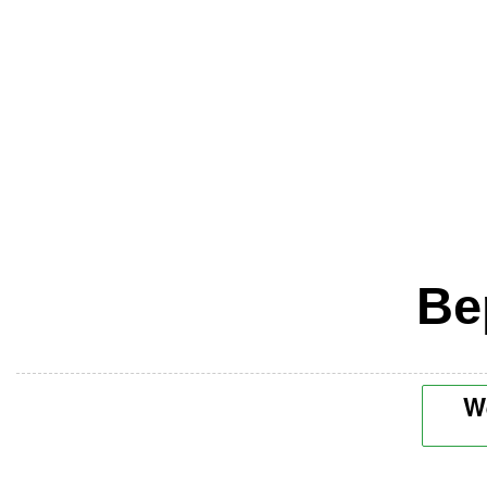
Ве
Wé