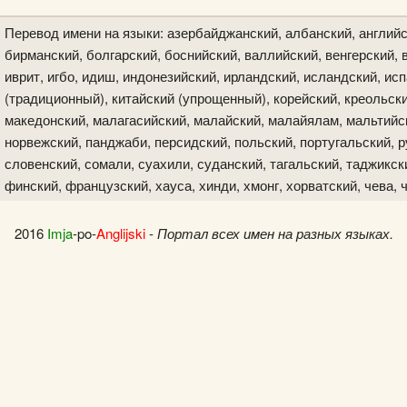
Перевод имени на языки: азербайджанский, албанский, английс
бирманский, болгарский, боснийский, валлийский, венгерский, в
иврит, игбо, идиш, индонезийский, ирландский, исландский, исп
(традиционный), китайский (упрощенный), корейский, креольски
македонский, малагасийский, малайский, малайялам, мальтийск
норвежский, панджаби, персидский, польский, португальский, р
словенский, сомали, суахили, суданский, тагальский, таджикски
финский, французский, хауса, хинди, хмонг, хорватский, чева, 
2016
Imja
-po-
Anglijski
-
Портал всех имен на разных языках.