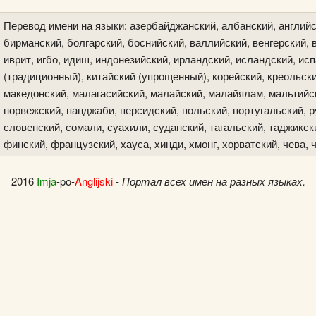
Перевод имени на языки: азербайджанский, албанский, английс
бирманский, болгарский, боснийский, валлийский, венгерский, в
иврит, игбо, идиш, индонезийский, ирландский, исландский, исп
(традиционный), китайский (упрощенный), корейский, креольски
македонский, малагасийский, малайский, малайялам, мальтийск
норвежский, панджаби, персидский, польский, португальский, р
словенский, сомали, суахили, суданский, тагальский, таджикски
финский, французский, хауса, хинди, хмонг, хорватский, чева, 
2016
Imja
-po-
Anglijski
-
Портал всех имен на разных языках.