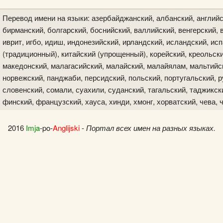
Перевод имени на языки: азербайджанский, албанский, английс
бирманский, болгарский, боснийский, валлийский, венгерский, в
иврит, игбо, идиш, индонезийский, ирландский, исландский, исп
(традиционный), китайский (упрощенный), корейский, креольски
македонский, малагасийский, малайский, малайялам, мальтийск
норвежский, панджаби, персидский, польский, португальский, р
словенский, сомали, суахили, суданский, тагальский, таджикски
финский, французский, хауса, хинди, хмонг, хорватский, чева, 
2016
Imja
-po-
Anglijski
-
Портал всех имен на разных языках.