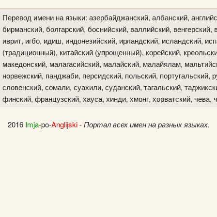
Перевод имени на языки: азербайджанский, албанский, английс
бирманский, болгарский, боснийский, валлийский, венгерский, в
иврит, игбо, идиш, индонезийский, ирландский, исландский, исп
(традиционный), китайский (упрощенный), корейский, креольски
македонский, малагасийский, малайский, малайялам, мальтийск
норвежский, панджаби, персидский, польский, португальский, р
словенский, сомали, суахили, суданский, тагальский, таджикски
финский, французский, хауса, хинди, хмонг, хорватский, чева, 
2016
Imja
-po-
Anglijski
-
Портал всех имен на разных языках.