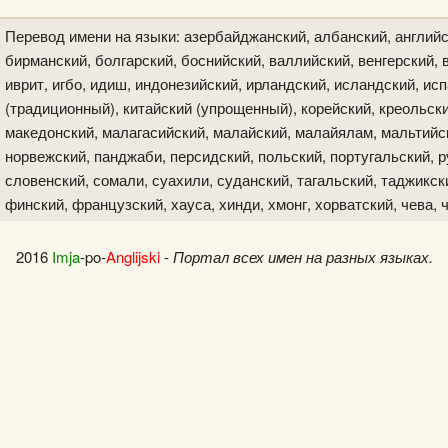
Перевод имени на языки: азербайджанский, албанский, английс
бирманский, болгарский, боснийский, валлийский, венгерский, в
иврит, игбо, идиш, индонезийский, ирландский, исландский, исп
(традиционный), китайский (упрощенный), корейский, креольски
македонский, малагасийский, малайский, малайялам, мальтийск
норвежский, панджаби, персидский, польский, португальский, р
словенский, сомали, суахили, суданский, тагальский, таджикски
финский, французский, хауса, хинди, хмонг, хорватский, чева, 
2016
Imja
-po-
Anglijski
-
Портал всех имен на разных языках.