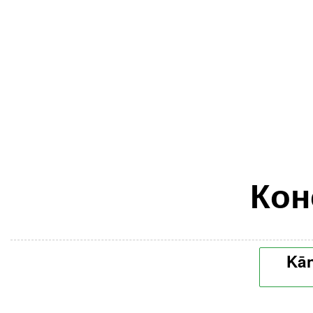
Кон
Kān