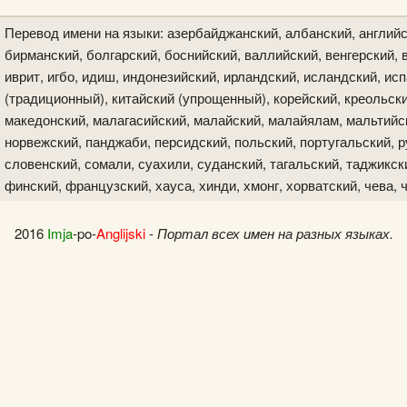
Перевод имени на языки: азербайджанский, албанский, английс
бирманский, болгарский, боснийский, валлийский, венгерский, в
иврит, игбо, идиш, индонезийский, ирландский, исландский, исп
(традиционный), китайский (упрощенный), корейский, креольски
македонский, малагасийский, малайский, малайялам, мальтийск
норвежский, панджаби, персидский, польский, португальский, р
словенский, сомали, суахили, суданский, тагальский, таджикски
финский, французский, хауса, хинди, хмонг, хорватский, чева, 
2016
Imja
-po-
Anglijski
-
Портал всех имен на разных языках.