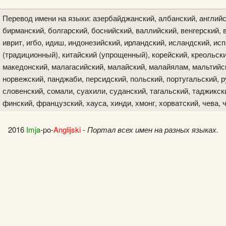
Перевод имени на языки: азербайджанский, албанский, английс
бирманский, болгарский, боснийский, валлийский, венгерский, в
иврит, игбо, идиш, индонезийский, ирландский, исландский, исп
(традиционный), китайский (упрощенный), корейский, креольски
македонский, малагасийский, малайский, малайялам, мальтийск
норвежский, панджаби, персидский, польский, португальский, р
словенский, сомали, суахили, суданский, тагальский, таджикски
финский, французский, хауса, хинди, хмонг, хорватский, чева, 
2016
Imja
-po-
Anglijski
-
Портал всех имен на разных языках.