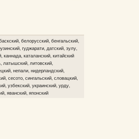
баскский, белорусский, бенгальский,
узинский, гуджарати, датский, зулу,
й, каннада, каталанский, китайский
ь, латышский, литовский,
цкий, непали, нидерландский,
ий, сесото, сингальский, словацкий,
ий, узбекский, украинский, урду,
ий, яванский, японский