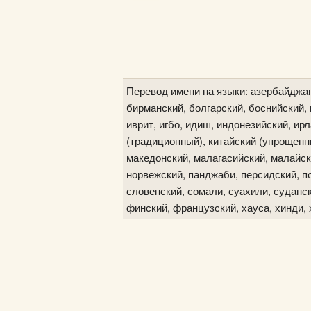
Перевод имени на языки: азербайджан
бирманский, болгарский, боснийский, в
иврит, игбо, идиш, индонезийский, ир
(традиционный), китайский (упрощенны
македонский, малагасийский, малайск
норвежский, панджаби, персидский, по
словенский, сомали, суахили, судански
финский, французский, хауса, хинди, 