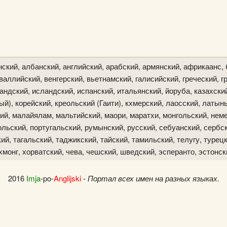
ский, албанский, английский, арабский, армянский, африкаанс, 
аллийский, венгерский, вьетнамский, галисийский, греческий, гр
ландский, исландский, испанский, итальянский, йоруба, казахски
й), корейский, креольский (Гаити), кхмерский, лаосский, латын
ий, малайялам, мальтийский, маори, маратхи, монгольский, неме
льский, португальский, румынский, русский, себуанский, сербск
й, тагальский, таджикский, тайский, тамильский, телугу, турецк
хмонг, хорватский, чева, чешский, шведский, эсперанто, эстонск
2016
Imja
-po-
Anglijski
-
Портал всех имен на разных языках.