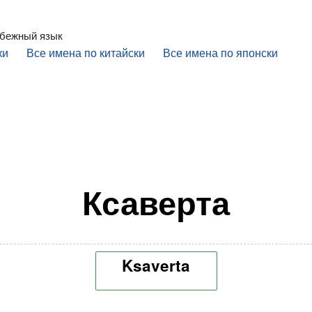
убежный язык
ки
Все имена по китайски
Все имена по японски
Ксаверта
Ksaverta