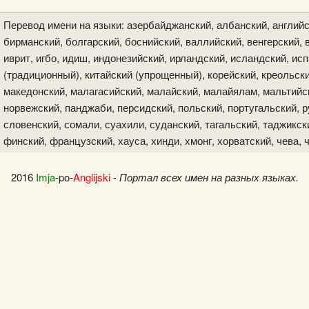
Перевод имени на языки: азербайджанский, албанский, английс
бирманский, болгарский, боснийский, валлийский, венгерский, в
иврит, игбо, идиш, индонезийский, ирландский, исландский, исп
(традиционный), китайский (упрощенный), корейский, креольски
македонский, малагасийский, малайский, малайялам, мальтийск
норвежский, панджаби, персидский, польский, португальский, р
словенский, сомали, суахили, суданский, тагальский, таджикски
финский, французский, хауса, хинди, хмонг, хорватский, чева, 
2016
Imja
-po-
Anglijski
-
Портал всех имен на разных языках.