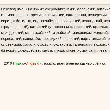
Перевод имени на языки: азербайджанский, албанский, английс
бирманский, болгарский, боснийский, валлийский, венгерский, в
иврит, игбо, идиш, индонезийский, ирландский, исландский, исп
(традиционный), китайский (упрощенный), корейский, креольски
македонский, малагасийский, малайский, малайялам, мальтийск
норвежский, панджаби, персидский, польский, португальский, р
словенский, сомали, суахили, суданский, тагальский, таджикски
финский, французский, хауса, хинди, хмонг, хорватский, чева, 
2016
Imja
-po-
Anglijski
-
Портал всех имен на разных языках.