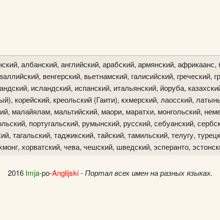
ский, албанский, английский, арабский, армянский, африкаанс, 
аллийский, венгерский, вьетнамский, галисийский, греческий, гр
ландский, исландский, испанский, итальянский, йоруба, казахски
й), корейский, креольский (Гаити), кхмерский, лаосский, латын
ий, малайялам, мальтийский, маори, маратхи, монгольский, неме
льский, португальский, румынский, русский, себуанский, сербск
й, тагальский, таджикский, тайский, тамильский, телугу, турецк
хмонг, хорватский, чева, чешский, шведский, эсперанто, эстонск
2016
Imja
-po-
Anglijski
-
Портал всех имен на разных языках.