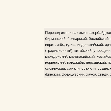
Перевод имени на языки: азербайджан
бирманский, болгарский, боснийский, в
иврит, игбо, идиш, индонезийский, ир
(традиционный), китайский (упрощенны
македонский, малагасийский, малайск
норвежский, панджаби, персидский, по
словенский, сомали, суахили, судански
финский, французский, хауса, хинди, 