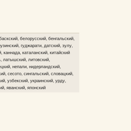
баскский, белорусский, бенгальский,
узинский, гуджарати, датский, зулу,
й, каннада, каталанский, китайский
ь, латышский, литовский,
цкий, непали, нидерландский,
ий, сесото, сингальский, словацкий,
ий, узбекский, украинский, урду,
ий, яванский, японский