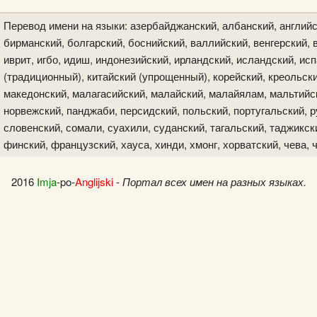
Перевод имени на языки: азербайджанский, албанский, английс
бирманский, болгарский, боснийский, валлийский, венгерский, в
иврит, игбо, идиш, индонезийский, ирландский, исландский, исп
(традиционный), китайский (упрощенный), корейский, креольски
македонский, малагасийский, малайский, малайялам, мальтийск
норвежский, панджаби, персидский, польский, португальский, р
словенский, сомали, суахили, суданский, тагальский, таджикски
финский, французский, хауса, хинди, хмонг, хорватский, чева, 
2016
Imja
-po-
Anglijski
-
Портал всех имен на разных языках.