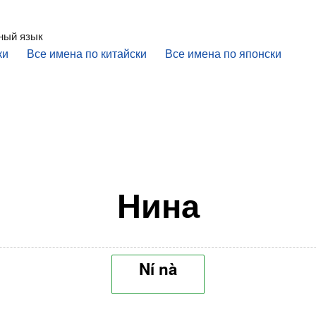
ный язык
ки
Все имена по китайски
Все имена по японски
Нина
Ní nà