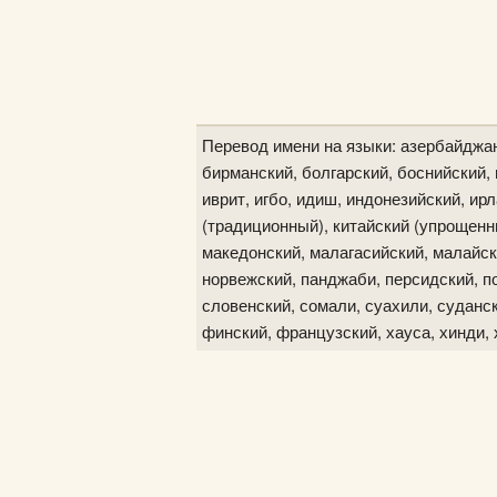
Перевод имени на языки: азербайджан
бирманский, болгарский, боснийский, в
иврит, игбо, идиш, индонезийский, ир
(традиционный), китайский (упрощенны
македонский, малагасийский, малайск
норвежский, панджаби, персидский, по
словенский, сомали, суахили, судански
финский, французский, хауса, хинди, 