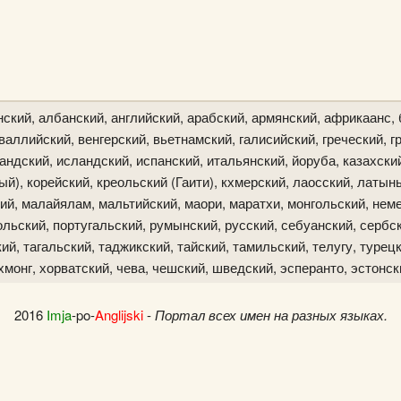
ский, албанский, английский, арабский, армянский, африкаанс, 
аллийский, венгерский, вьетнамский, галисийский, греческий, гр
ландский, исландский, испанский, итальянский, йоруба, казахски
й), корейский, креольский (Гаити), кхмерский, лаосский, латын
ий, малайялам, мальтийский, маори, маратхи, монгольский, неме
льский, португальский, румынский, русский, себуанский, сербск
й, тагальский, таджикский, тайский, тамильский, телугу, турецк
хмонг, хорватский, чева, чешский, шведский, эсперанто, эстонск
2016
Imja
-po-
Anglijski
-
Портал всех имен на разных языках.