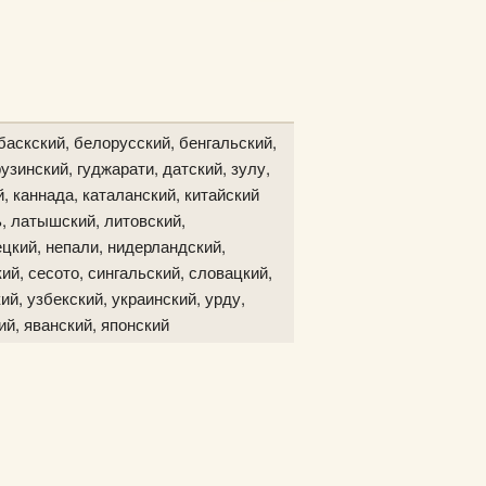
баскский, белорусский, бенгальский,
узинский, гуджарати, датский, зулу,
й, каннада, каталанский, китайский
ь, латышский, литовский,
цкий, непали, нидерландский,
ий, сесото, сингальский, словацкий,
ий, узбекский, украинский, урду,
ий, яванский, японский