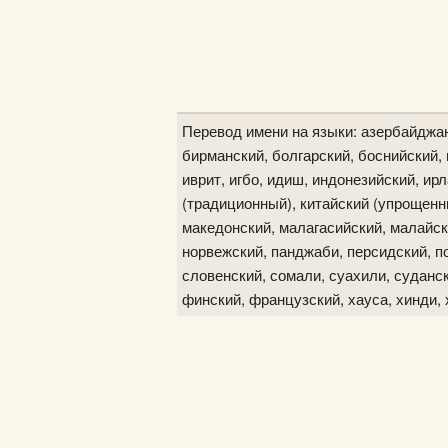
Перевод имени на языки: азербайджан
бирманский, болгарский, боснийский, в
иврит, игбо, идиш, индонезийский, ир
(традиционный), китайский (упрощенны
македонский, малагасийский, малайск
норвежский, панджаби, персидский, по
словенский, сомали, суахили, судански
финский, французский, хауса, хинди, 