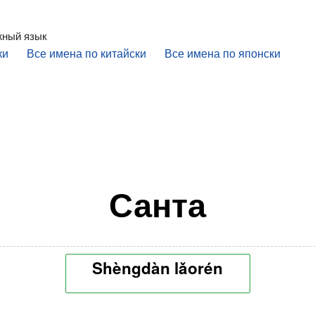
жный язык
ки
Все имена по китайски
Все имена по японски
Санта
Shèngdàn lǎorén