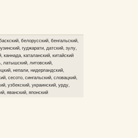
баскский, белорусский, бенгальский,
узинский, гуджарати, датский, зулу,
й, каннада, каталанский, китайский
ь, латышский, литовский,
цкий, непали, нидерландский,
ий, сесото, сингальский, словацкий,
ий, узбекский, украинский, урду,
ий, яванский, японский