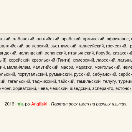
ский, албанский, английский, арабский, армянский, африкаанс, 
аллийский, венгерский, вьетнамский, галисийский, греческий, гр
ландский, исландский, испанский, итальянский, йоруба, казахски
й), корейский, креольский (Гаити), кхмерский, лаосский, латын
ий, малайялам, мальтийский, маори, маратхи, монгольский, неме
льский, португальский, румынский, русский, себуанский, сербск
й, тагальский, таджикский, тайский, тамильский, телугу, турецк
хмонг, хорватский, чева, чешский, шведский, эсперанто, эстонск
2016
Imja
-po-
Anglijski
-
Портал всех имен на разных языках.