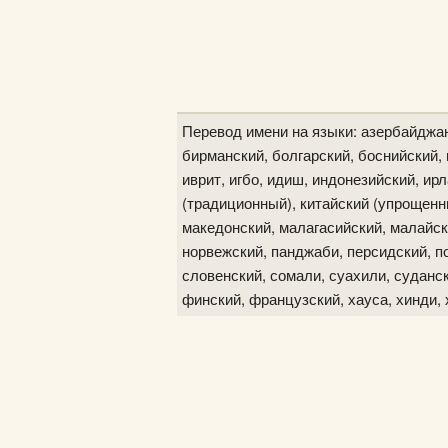
Перевод имени на языки: азербайджан
бирманский, болгарский, боснийский, в
иврит, игбо, идиш, индонезийский, ир
(традиционный), китайский (упрощенны
македонский, малагасийский, малайск
норвежский, панджаби, персидский, по
словенский, сомали, суахили, судански
финский, французский, хауса, хинди, 