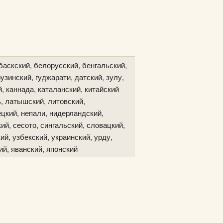
баскский, белорусский, бенгальский,
узинский, гуджарати, датский, зулу,
й, каннада, каталанский, китайский
ь, латышский, литовский,
цкий, непали, нидерландский,
ий, сесото, сингальский, словацкий,
ий, узбекский, украинский, урду,
ий, яванский, японский