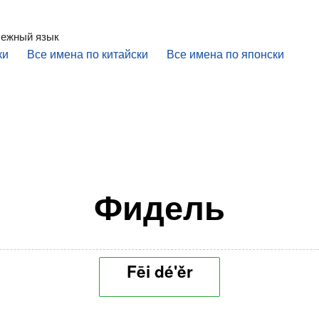
бежный язык
ки
Все имена по китайски
Все имена по японски
Фидель
Fēi dé'ěr