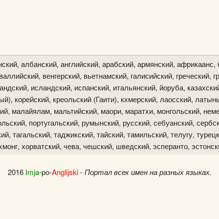
ский, албанский, английский, арабский, армянский, африкаанс, 
аллийский, венгерский, вьетнамский, галисийский, греческий, гр
ландский, исландский, испанский, итальянский, йоруба, казахски
й), корейский, креольский (Гаити), кхмерский, лаосский, латын
ий, малайялам, мальтийский, маори, маратхи, монгольский, неме
льский, португальский, румынский, русский, себуанский, сербск
й, тагальский, таджикский, тайский, тамильский, телугу, турецк
хмонг, хорватский, чева, чешский, шведский, эсперанто, эстонск
2016
Imja
-po-
Anglijski
-
Портал всех имен на разных языках.