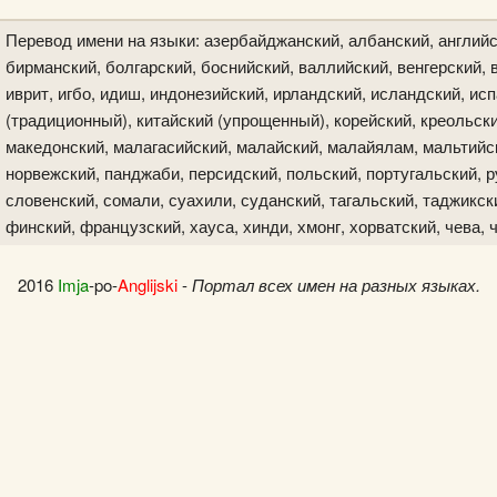
Перевод имени на языки: азербайджанский, албанский, английс
бирманский, болгарский, боснийский, валлийский, венгерский, в
иврит, игбо, идиш, индонезийский, ирландский, исландский, исп
(традиционный), китайский (упрощенный), корейский, креольски
македонский, малагасийский, малайский, малайялам, мальтийск
норвежский, панджаби, персидский, польский, португальский, р
словенский, сомали, суахили, суданский, тагальский, таджикски
финский, французский, хауса, хинди, хмонг, хорватский, чева, 
2016
Imja
-po-
Anglijski
-
Портал всех имен на разных языках.