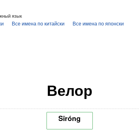
ежный язык
ки
Все имена по китайски
Все имена по японски
Велор
Sīróng