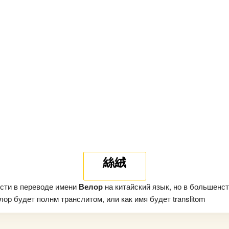
絲絨
сти в переводе имени
Велор
на китайский язык, но в большенст
ор будет полнм транслитом, или как имя будет translitom