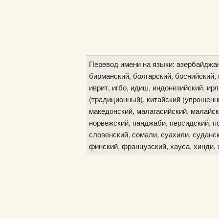
Перевод имени на языки: азербайджан
бирманский, болгарский, боснийский, в
иврит, игбо, идиш, индонезийский, ир
(традиционный), китайский (упрощенны
македонский, малагасийский, малайск
норвежский, панджаби, персидский, по
словенский, сомали, суахили, судански
финский, французский, хауса, хинди, 