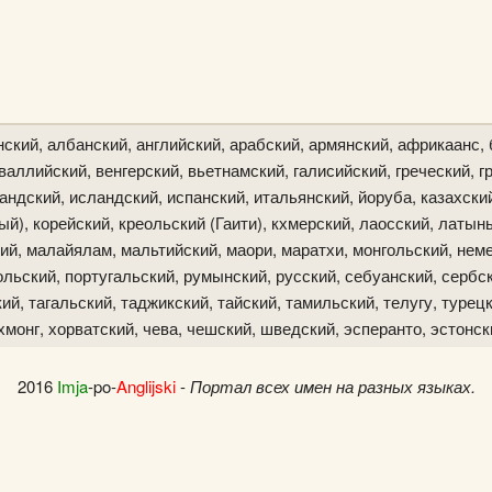
ский, албанский, английский, арабский, армянский, африкаанс, 
аллийский, венгерский, вьетнамский, галисийский, греческий, гр
ландский, исландский, испанский, итальянский, йоруба, казахски
й), корейский, креольский (Гаити), кхмерский, лаосский, латын
ий, малайялам, мальтийский, маори, маратхи, монгольский, неме
льский, португальский, румынский, русский, себуанский, сербск
й, тагальский, таджикский, тайский, тамильский, телугу, турецк
хмонг, хорватский, чева, чешский, шведский, эсперанто, эстонск
2016
Imja
-po-
Anglijski
-
Портал всех имен на разных языках.