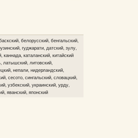
баскский, белорусский, бенгальский,
узинский, гуджарати, датский, зулу,
й, каннада, каталанский, китайский
ь, латышский, литовский,
цкий, непали, нидерландский,
ий, сесото, сингальский, словацкий,
ий, узбекский, украинский, урду,
ий, яванский, японский