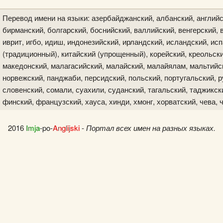
Перевод имени на языки: азербайджанский, албанский, английс
бирманский, болгарский, боснийский, валлийский, венгерский, в
иврит, игбо, идиш, индонезийский, ирландский, исландский, исп
(традиционный), китайский (упрощенный), корейский, креольски
македонский, малагасийский, малайский, малайялам, мальтийск
норвежский, панджаби, персидский, польский, португальский, р
словенский, сомали, суахили, суданский, тагальский, таджикски
финский, французский, хауса, хинди, хмонг, хорватский, чева, 
2016
Imja
-po-
Anglijski
-
Портал всех имен на разных языках.