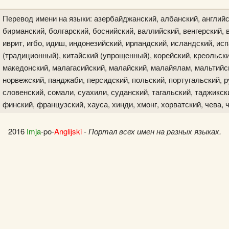
Перевод имени на языки: азербайджанский, албанский, английс
бирманский, болгарский, боснийский, валлийский, венгерский, в
иврит, игбо, идиш, индонезийский, ирландский, исландский, исп
(традиционный), китайский (упрощенный), корейский, креольски
македонский, малагасийский, малайский, малайялам, мальтийск
норвежский, панджаби, персидский, польский, португальский, р
словенский, сомали, суахили, суданский, тагальский, таджикски
финский, французский, хауса, хинди, хмонг, хорватский, чева, 
2016
Imja
-po-
Anglijski
-
Портал всех имен на разных языках.