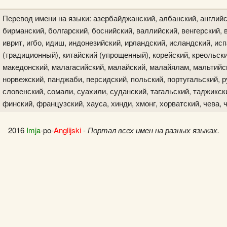
Перевод имени на языки: азербайджанский, албанский, английс
бирманский, болгарский, боснийский, валлийский, венгерский, в
иврит, игбо, идиш, индонезийский, ирландский, исландский, исп
(традиционный), китайский (упрощенный), корейский, креольски
македонский, малагасийский, малайский, малайялам, мальтийск
норвежский, панджаби, персидский, польский, португальский, р
словенский, сомали, суахили, суданский, тагальский, таджикски
финский, французский, хауса, хинди, хмонг, хорватский, чева, 
2016
Imja
-po-
Anglijski
-
Портал всех имен на разных языках.