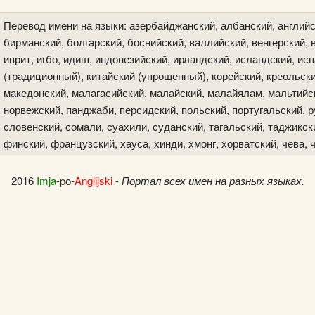
Перевод имени на языки: азербайджанский, албанский, английс
бирманский, болгарский, боснийский, валлийский, венгерский, в
иврит, игбо, идиш, индонезийский, ирландский, исландский, исп
(традиционный), китайский (упрощенный), корейский, креольски
македонский, малагасийский, малайский, малайялам, мальтийск
норвежский, панджаби, персидский, польский, португальский, р
словенский, сомали, суахили, суданский, тагальский, таджикски
финский, французский, хауса, хинди, хмонг, хорватский, чева, 
2016
Imja
-po-
Anglijski
-
Портал всех имен на разных языках.