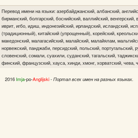
Перевод имени на языки: азербайджанский, албанский, английс
бирманский, болгарский, боснийский, валлийский, венгерский, в
иврит, игбо, идиш, индонезийский, ирландский, исландский, исп
(традиционный), китайский (упрощенный), корейский, креольски
македонский, малагасийский, малайский, малайялам, мальтийск
норвежский, панджаби, персидский, польский, португальский, р
словенский, сомали, суахили, суданский, тагальский, таджикски
финский, французский, хауса, хинди, хмонг, хорватский, чева, 
2016
Imja
-po-
Anglijski
-
Портал всех имен на разных языках.