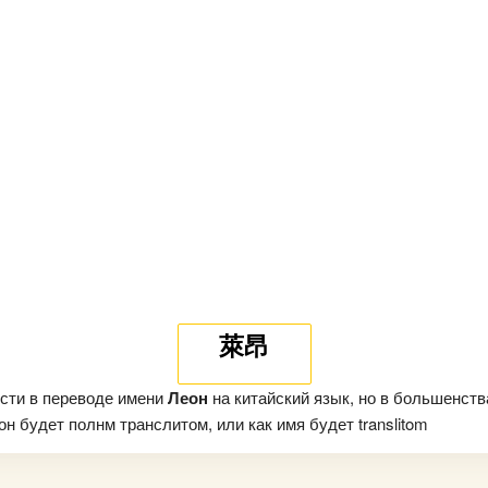
萊昂
сти в переводе имени
Леон
на китайский язык, но в большенств
н будет полнм транслитом, или как имя будет translitom