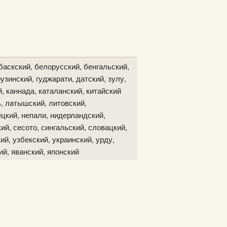
баскский, белорусский, бенгальский,
узинский, гуджарати, датский, зулу,
й, каннада, каталанский, китайский
ь, латышский, литовский,
цкий, непали, нидерландский,
ий, сесото, сингальский, словацкий,
ий, узбекский, украинский, урду,
ий, яванский, японский