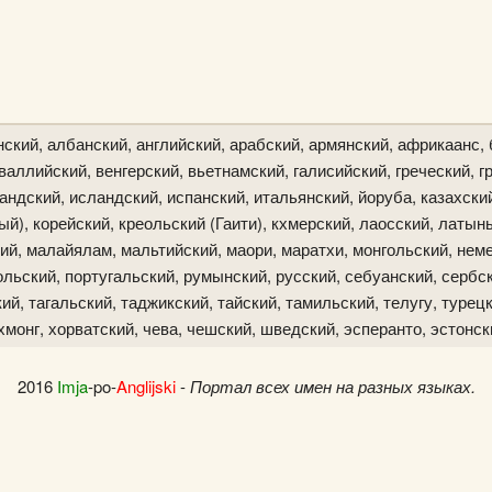
ский, албанский, английский, арабский, армянский, африкаанс, 
аллийский, венгерский, вьетнамский, галисийский, греческий, гр
ландский, исландский, испанский, итальянский, йоруба, казахски
й), корейский, креольский (Гаити), кхмерский, лаосский, латын
ий, малайялам, мальтийский, маори, маратхи, монгольский, неме
льский, португальский, румынский, русский, себуанский, сербск
й, тагальский, таджикский, тайский, тамильский, телугу, турецк
хмонг, хорватский, чева, чешский, шведский, эсперанто, эстонск
2016
Imja
-po-
Anglijski
-
Портал всех имен на разных языках.