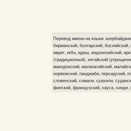
Перевод имени на языки: азербайджан
бирманский, болгарский, боснийский, в
иврит, игбо, идиш, индонезийский, ир
(традиционный), китайский (упрощенны
македонский, малагасийский, малайск
норвежский, панджаби, персидский, по
словенский, сомали, суахили, судански
финский, французский, хауса, хинди, 