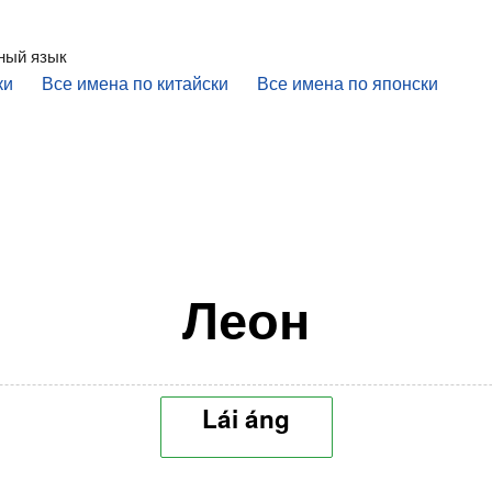
ный язык
ки
Все имена по китайски
Все имена по японски
Леон
Lái áng