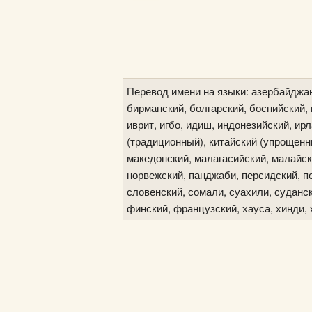
Перевод имени на языки: азербайджан
бирманский, болгарский, боснийский, в
иврит, игбо, идиш, индонезийский, ир
(традиционный), китайский (упрощенны
македонский, малагасийский, малайск
норвежский, панджаби, персидский, по
словенский, сомали, суахили, судански
финский, французский, хауса, хинди, 