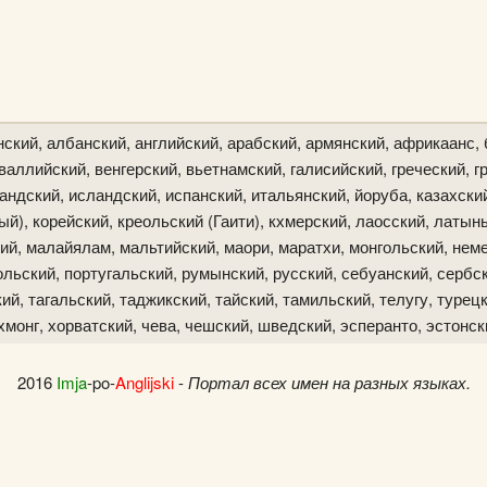
ский, албанский, английский, арабский, армянский, африкаанс, 
аллийский, венгерский, вьетнамский, галисийский, греческий, гр
ландский, исландский, испанский, итальянский, йоруба, казахски
й), корейский, креольский (Гаити), кхмерский, лаосский, латын
ий, малайялам, мальтийский, маори, маратхи, монгольский, неме
льский, португальский, румынский, русский, себуанский, сербск
й, тагальский, таджикский, тайский, тамильский, телугу, турецк
хмонг, хорватский, чева, чешский, шведский, эсперанто, эстонск
2016
Imja
-po-
Anglijski
-
Портал всех имен на разных языках.