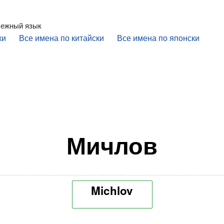
бежный язык
ки
Все имена по китайски
Все имена по японски
Мичлов
Michlov