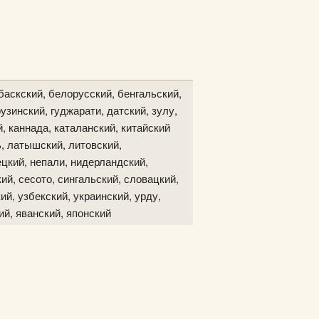
баскский, белорусский, бенгальский,
узинский, гуджарати, датский, зулу,
й, каннада, каталанский, китайский
ь, латышский, литовский,
цкий, непали, нидерландский,
ий, сесото, сингальский, словацкий,
ий, узбекский, украинский, урду,
ий, яванский, японский