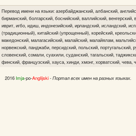
Перевод имени на языки: азербайджанский, албанский, английс
бирманский, болгарский, боснийский, валлийский, венгерский, в
иврит, игбо, идиш, индонезийский, ирландский, исландский, исп
(традиционный), китайский (упрощенный), корейский, креольски
македонский, малагасийский, малайский, малайялам, мальтийск
норвежский, панджаби, персидский, польский, португальский, р
словенский, сомали, суахили, суданский, тагальский, таджикски
финский, французский, хауса, хинди, хмонг, хорватский, чева, 
2016
Imja
-po-
Anglijski
-
Портал всех имен на разных языках.