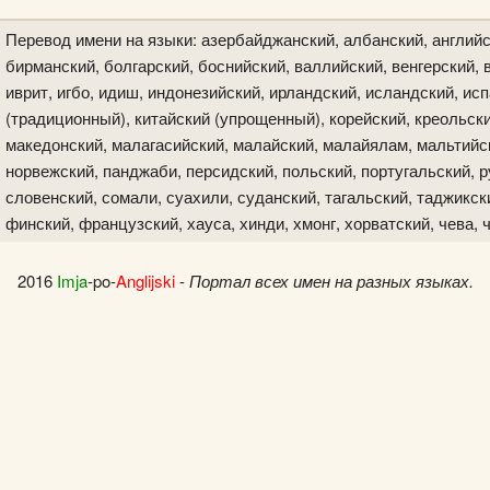
Перевод имени на языки: азербайджанский, албанский, английс
бирманский, болгарский, боснийский, валлийский, венгерский, в
иврит, игбо, идиш, индонезийский, ирландский, исландский, исп
(традиционный), китайский (упрощенный), корейский, креольски
македонский, малагасийский, малайский, малайялам, мальтийск
норвежский, панджаби, персидский, польский, португальский, р
словенский, сомали, суахили, суданский, тагальский, таджикски
финский, французский, хауса, хинди, хмонг, хорватский, чева, 
2016
Imja
-po-
Anglijski
-
Портал всех имен на разных языках.